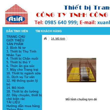
DẪN TINH VIÊN
TÌM KHÁCH HÀNG
TRANG CHỦ
14. Mô hình
GIỚI THIỆU
SẢN PHẨM
2. Bình Ni tơ
3. Thiết bị Thụ Tinh
Nhân Tạo
4. Thiết bị Chăn nuôi
5. Thiết bị thú Y
6. Thức ăn gia súc
7. Máy cho Trang trại
10. Thiết bị ngành sữa
11. Dịch vụ Tư vấn
12. Hệ thống quản lý
bò
14. Mô hình
18. Thiết bị đo lường
22. Dây chuyền, thiết bị
chế biến rác
Mô hình chuồng lợn đẻ
TÀI LIỆU
Hướng dẫn mua hàng
Thông Báo