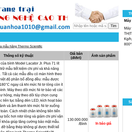
T
Máy 
Máy 
THỊT
Kg/h,
800*
a mẫu hãng Thermo Scientific
Giá bán
Thông số kỹ thuật
Ảnh sản phẩm
(đ/đvt)
của bình Model Lacator Jr. Plus 71 lít
trữ mẫu tiết kiệm chi phí và khả năng
. Tất cả các mẫu đều có màn hình theo
Nhiệt độ phân bố đồng đều: mẫu được
80°C ngay cả khi mức Ni tơ lỏng còn ít
ình. Máy theo dõi mức Ni tơ bảo vệ các
ư hỏng, máy theo dõi tùy chọn cung
c liên tục bằng đèn LED, kích hoạt báo
Sả
ảnh và âm thanh khi mức Ni tơ xuống
toàn. Cách nhiệt chân không tiên tiến
sự bốc hơi nitơ lỏng và giảm chi phí vận
130.000.000
ể khóa giúp tăng cường bảo mật mẫu.
/Bình
 đỡ bằng thép không gỉ được thiết kế