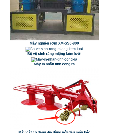
Máy nghiền rơm XM-SSJ-800
Bộ vệ sinh răng miệng kèm lưỡi
Máy in nhãn tinh cọng rạ
Máy cắt cỏ dạng đĩa dùng với dầu máy kéo