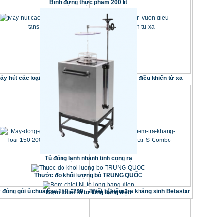
Bình đựng thực phẩm 200 lít
áy hút các loại hạt 20 tâns/h
Máy dọn vườn điều khiển từ xa
Tủ đông lạnh nhanh tinh cọng rạ
Thước đo khối lượng bò TRUNG QUỐC
 đóng gói ủ chua loại 150 - 200
Thiết bị kiểm tra kháng sinh Betastar
Bơm chiết Ni tơ lỏng bằng điện
Kg/kiện
S Combo