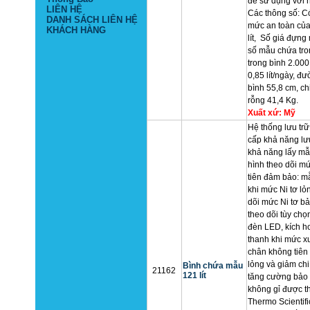
để sử dụng với 
LIÊN HỆ
Các thông số: C
DANH SÁCH LIÊN HỆ
mức an toàn của
KHÁCH HÀNG
lít, Số giá đựng
số mẫu chứa tro
trong bình 2.000
0,85 lít/ngày, đ
bình 55,8 cm, ch
rỗng 41,4 Kg.
Xuất xứ: Mỹ
Hệ thống lưu trữ
cấp khả năng lưu
khả năng lấy mẫ
hình theo dõi m
tiên đảm bảo: m
khi mức Ni tơ lỏ
dõi mức Ni tơ b
theo dõi tùy chọ
đèn LED, kích h
thanh khi mức x
chân không tiên 
lỏng và giảm chi
Bình chứa mẫu
21162
121 lít
tăng cường bảo 
không gỉ được th
Thermo Scientif