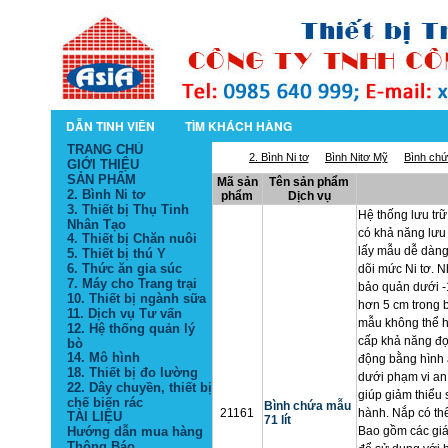
DẪN TINH VIÊN
TÌM KHÁCH HÀNG
TRANG CHỦ
2. Bình Ni tơ
Bình Nitơ Mỹ
Bình chứ
GIỚI THIỆU
SẢN PHẨM
Mã sản
Tên sản phẩm
2. Bình Ni tơ
phẩm
Dịch vụ
3. Thiết bị Thụ Tinh
Hệ thống lưu trữ 
Nhân Tạo
có khả năng lưu 
4. Thiết bị Chăn nuôi
lấy mẫu dễ dàng
5. Thiết bị thú Y
6. Thức ăn gia súc
dõi mức Ni tơ. 
7. Máy cho Trang trại
bảo quản dưới -1
10. Thiết bị ngành sữa
hơn 5 cm trong b
11. Dịch vụ Tư vấn
mẫu không thể h
12. Hệ thống quản lý
cấp khả năng đọ
bò
14. Mô hình
động bằng hình 
18. Thiết bị đo lường
dưới phạm vi an 
22. Dây chuyền, thiết bị
giúp giảm thiểu 
chế biến rác
Bình chứa mẫu
21161
hành. Nắp có th
TÀI LIỆU
71 lít
Hướng dẫn mua hàng
Bao gồm các giá
Thông Báo