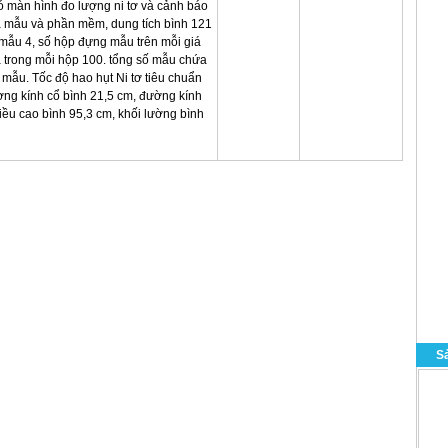
ó màn hình đo lượng ni tơ và cảnh báo
 mẫu và phần mềm, dung tích bình 121
 mẫu 4, số hộp đựng mẫu trên mỗi giá
 trong mỗi hộp 100. tổng số mẫu chứa
 mẫu. Tốc độ hao hụt Ni tơ tiêu chuẩn
ường kính cổ bình 21,5 cm, đường kính
iều cao bình 95,3 cm, khối lường bình
S