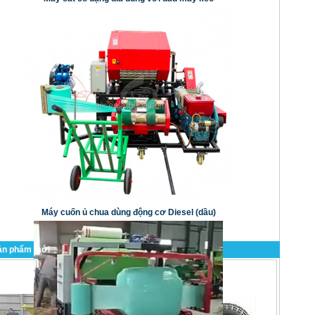
Máy cuốn ủ chua dùng động cơ Diesel (dầu)
ản phẩm mới