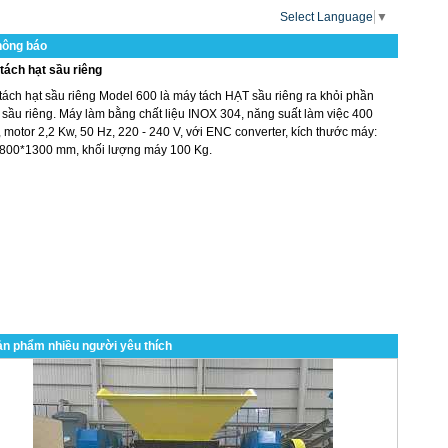
Select Language
▼
hông báo
tách hạt sầu riêng
tách hạt sầu riêng Model 600 là máy tách HẠT sầu riêng ra khỏi phần
 sầu riêng. Máy làm bằng chất liệu INOX 304, năng suất làm việc 400
 motor 2,2 Kw, 50 Hz, 220 - 240 V, với ENC converter, kích thước máy:
800*1300 mm, khối lượng máy 100 Kg.
n phẩm nhiều người yêu thích