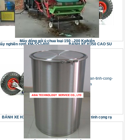
Máy đóng gói ủ chua loại 150 - 200 Kg/kiện
áy nghiền rơm XM-SSJ-800
BÁNH XE H350 CAO SU
BÁNH XE H350 CAO SU
Máy in nhãn tinh cọng rạ