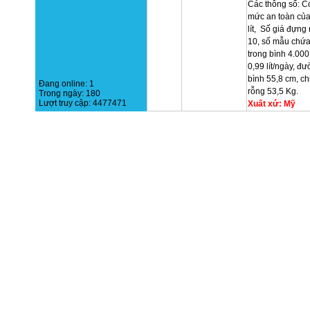
Các thông số: C
mức an toàn của
lít, Số giá đựng
10, số mẫu chứa
trong bình 4.000
0,99 lít/ngày, đ
bình 55,8 cm, ch
Đang online:
1
rỗng 53,5 Kg.
Trong ngày:
180
Lượt truy cập:
4477471
Xuất xứ: Mỹ