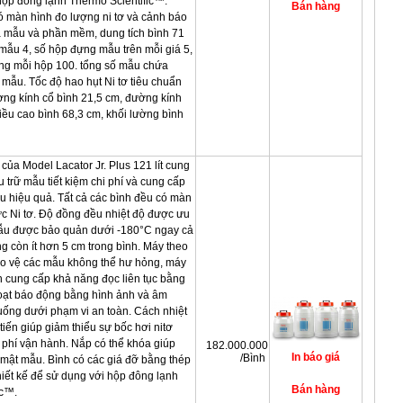
hộp đông lạnh Thermo Scientific™.
ó màn hình đo lượng ni tơ và cảnh báo
 mẫu và phần mềm, dung tích bình 71
 mẫu 4, số hộp đựng mẫu trên mỗi giá 5,
ng mỗi hộp 100. tổng số mẫu chứa
 mẫu. Tốc độ hao hụt Ni tơ tiêu chuẩn
ường kính cổ bình 21,5 cm, đường kính
iều cao bình 68,3 cm, khối lường bình
 của Model Lacator Jr. Plus 121 lít cung
 trữ mẫu tiết kiệm chi phí và cung cấp
u hiệu quả. Tất cả các bình đều có màn
ức Ni tơ. Độ đồng đều nhiệt độ được ưu
ẫu được bảo quản dưới -180°C ngay cả
ng còn ít hơn 5 cm trong bình. Máy theo
ảo vệ các mẫu không thể hư hỏng, máy
n cung cấp khả năng đọc liên tục bằng
oạt báo động bằng hình ảnh và âm
uống dưới phạm vi an toàn. Cách nhiệt
tiến giúp giảm thiểu sự bốc hơi nitơ
 phí vận hành. Nắp có thể khóa giúp
182.000.000
/Bình
mật mẫu. Bình có các giá đỡ bằng thép
iết kế để sử dụng với hộp đông lạnh
ic™.