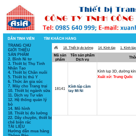
DẪN TINH VIÊN
TÌM KHÁCH HÀNG
TRANG CHỦ
18. Thiết bị đo lường
14. Kính lúp
1. Kính lú
GIỚI THIỆU
SẢN PHẨM
Mã sản
Tên sản phẩm
Thô
2. Bình Ni tơ
phẩm
Dịch vụ
3. Thiết bị Thụ Tinh
Nhân Tạo
Kính lup 3D, đường kí
4. Thiết bị Chăn nuôi
5. Thiết bị thú Y
Xuất xứ: Trung Quốc
6. Thức ăn gia súc
7. Máy cho Trang trại
Kính lúp cầm
18141
10. Thiết bị ngành sữa
tay Mi Ni
11. Dịch vụ Tư vấn
12. Hệ thống quản lý
bò
14. Mô hình
18. Thiết bị đo lường
22. Dây chuyền, thiết bị
chế biến rác
TÀI LIỆU
Hướng dẫn mua hàng
Thông Báo