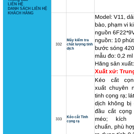
LIÊN HỆ
DANH SÁCH LIÊN HỆ
KHÁCH HÀNG
Model: V11, dải 
bào, phạm vi ki
nguồn 6F22*9V, 
nguồn: 10 phút
Máy kiểm tra
332
chất lượng tinh
bước sóng 420
dịch
mẫu đo: 0,2 ml 
Hãng sản xuất:
Xuất xứ: Tru
Kéo cắt cọn
xuất chuyên n
tinh cọng rạ; lá
dịch không bị 
đầu cắt cọng 
Kéo cắt Tinh
méo; kích 
333
cọng rạ
chuẩn, phù hợp