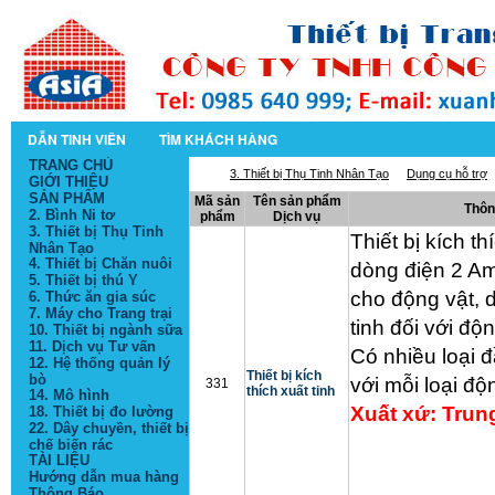
DẪN TINH VIÊN
TÌM KHÁCH HÀNG
TRANG CHỦ
3. Thiết bị Thụ Tinh Nhân Tạo
Dụng cụ hỗ trợ
GIỚI THIỆU
SẢN PHẨM
Mã sản
Tên sản phẩm
Thôn
2. Bình Ni tơ
phẩm
Dịch vụ
3. Thiết bị Thụ Tinh
Thiết bị kích t
Nhân Tạo
4. Thiết bị Chăn nuôi
dòng điện 2 Am
5. Thiết bị thú Y
cho động vật, 
6. Thức ăn gia súc
7. Máy cho Trang trại
tinh đối với độn
10. Thiết bị ngành sữa
11. Dịch vụ Tư vấn
Có nhiều loại đ
12. Hệ thống quản lý
Thiết bị kích
bò
với mỗi loại độ
331
thích xuất tinh
14. Mô hình
Xuất xứ: Tru
18. Thiết bị đo lường
22. Dây chuyền, thiết bị
chế biến rác
TÀI LIỆU
Hướng dẫn mua hàng
Thông Báo