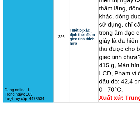
hiển thị ngay 
thầm lặng, độn
khác, động dục 
sử dụng, chỉ c
Thiết bị xác
trong âm đạo củ
định thời điểm
336
gieo tinh thích
giây là đã hiển
hợp
thu được cho b
gieo tinh chưa
415 g, Màn hình
LCD, Phạm vị đ
đầu dò: 42,4 cm
0 - 70°C.
Đang online:
1
Trong ngày:
165
Xuất xứ: Tru
Lượt truy cập:
4478534