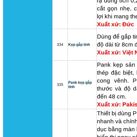
rạ dung tích 0
cắt gọn nhẹ, c
lợi khi mang t
Xuất xứ: Đức
Dùng để gắp tin
độ dài từ 8cm
334
Kẹp gắp tinh
Xuất xứ: Việt
Pank kẹp sản 
thép đặc biệt,
cong vênh. P
Pank kẹp gắp
335
tinh
thước và độ d
đến 48 cm.
Xuất xứ: Paki
Thiết bị dùng P
nhanh và chín
dục bằng màn h