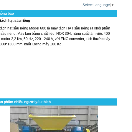
Select Language
▼
hông báo
tách hạt sầu riêng
tách hạt sầu riêng Model 600 là máy tách HẠT sầu riêng ra khỏi phần
 sầu riêng. Máy làm bằng chất liệu INOX 304, năng suất làm việc 400
 motor 2,2 Kw, 50 Hz, 220 - 240 V, với ENC converter, kích thước máy:
800*1300 mm, khối lượng máy 100 Kg.
n phẩm nhiều người yêu thích