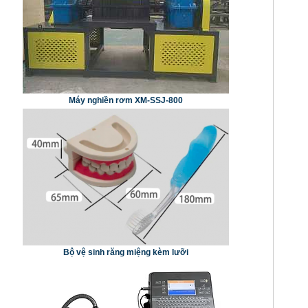
Máy nghiền rơm XM-SSJ-800
Bộ vệ sinh răng miệng kèm lưỡi