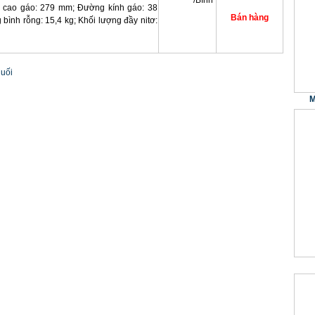
/Bình
 cao gáo: 279 mm; Đường kính gáo: 38
bình rỗng: 15,4 kg; Khối lượng đầy nitơ:
uối
M