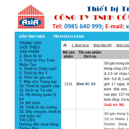
DẪN TINH VIÊN
TÌM KHÁCH HÀNG
TRANG CHỦ
2. Bình Ni tơ
Bình Nitơ Mỹ
Bình Ch
GIỚI THIỆU
SẢN PHẨM
Mã sản
Tên sản phẩm
2. Bình Ni tơ
phẩm
Dịch vụ
3. Thiết bị Thụ Tinh
Số gáo trong bìn
Nhân Tạo
4. Thiết bị Chăn nuôi
trong cóng (10 l
5. Thiết bị thú Y
& 2.0 ml chứa t
6. Thức ăn gia súc
tích: 3,6 lít; L
7. Máy cho Trang trại
2131
Bình SC 3/3
giữ: 17 ngày; 
10. Thiết bị ngành sữa
bình: 406 mm;
11. Dịch vụ Tư vấn
12. Hệ thống quản lý
cao gáo: 127 m
bò
bình rỗng: 3,6 k
14. Mô hình
Xuất xứ: Mỹ
18. Thiết bị đo lường
22. Dây chuyền, thiết bị
Số gáo trong b
chế biến rác
1/2 cc straws 1
TÀI LIỆU
Hướng dẫn mua hàng
5/cane;
Dung 
Thông Báo