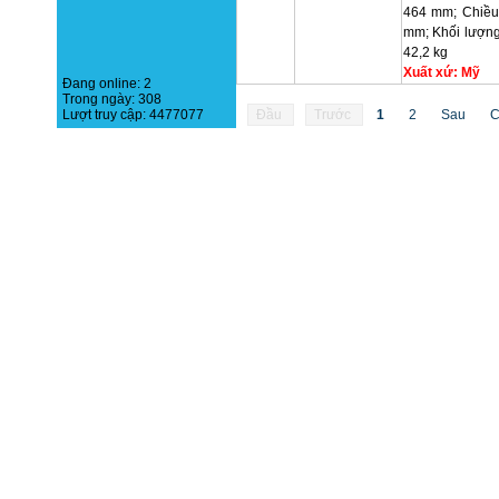
464 mm; Chiều
mm; Khối lượng 
42,2 kg
Xuất xứ: Mỹ
Đang online:
2
Trong ngày:
308
Lượt truy cập:
4477077
Đầu
Trước
1
2
Sau
C