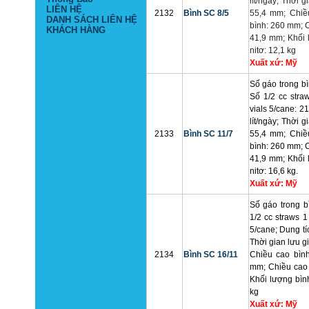
lít/ngày;
Thời gi
LIÊN HỆ
2132
Bình SC 8/5
55,4 mm;
Chiề
DANH SÁCH LIÊN HỆ
bình: 260 mm;
KHÁCH HÀNG
41,9 mm;
Khối 
nitơ: 12,1 kg
Xuất xứ: Mỹ
Số gáo trong bì
Số 1/2 cc stra
vials 5/cane: 2
lít/ngày; Thời 
2133
Bình SC 11/7
55,4 mm; Chiề
bình: 260 mm; 
41,9 mm; Khối 
nitơ: 16,6 kg.
Xuất xứ: Mỹ
Số gáo trong bì
1/2 cc straws 1
5/cane; Dung tíc
Thời gian lưu g
2134
Bình SC 16/11
Chiều cao bìn
mm; Chiều cao
Khối lượng bình
kg
Xuất xứ: Mỹ