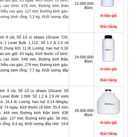
an lưu giữ: 35 ngày;
Kích thước cổ bình:
22.000.000
u cao bình: 470 mm;
Đường kính thân
/Bình
Chiều cao gáo: 127 mm;
Đường kính gáo:
lượng bình rỗng: 5,3 kg;
Khối lượng đầy
nh: 6 cái; Số 1/2 cc straws 10/cane: 720;
ws 1 Level Bulk: 1.122; Số 1.2 & 2.0 ml
10; Dung tích: 11 lít; Lượng hao hụt: 0,16
gian lưu giữ: 43 ngày; Kích thước cổ bình:
24.000.000
u cao bình: 549 mm; Đường kính thân
/Bình
Chiều cao gáo: 279 mm; Đường kính gáo:
lượng bình rỗng: 7,7 kg; Khối lượng đầy
nh: 9 cái; Số 1/2 cc straws 10/cane; Số
 Level Bulk: 1.098; Số 1.2 & 2.0 ml vials
h: 16,4 lít; Lượng hao hụt: 0,14 lít/ngày;
iữ: 74 ngày; Kích thước cổ bình: 55,4 mm;
26.000.000
h: 444 mm; Đường kính thân bình: 438
/Bình
 gáo: 127 mm; Đường kính gáo: 38 mm;
 rỗng: 6,4 kg; Khối lượng đầy nitơ: 19,6