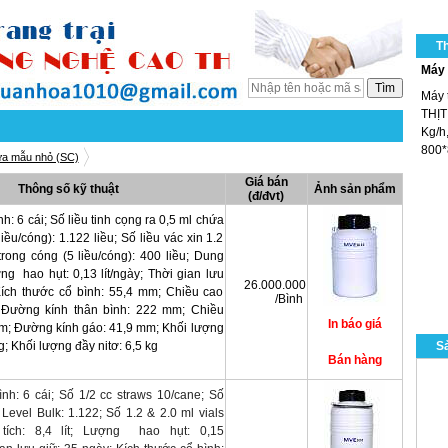
T
Máy 
Máy 
THỊT
Kg/h,
800*
ứa mẫu nhỏ (SC)
Giá bán
Thông số kỹ thuật
Ảnh sản phẩm
(đ/đvt)
h: 6 cái; Số liều tinh cọng ra 0,5 ml chứa
iều/cóng): 1.122 liều; Số liều vác xin 1.2
rong cóng (5 liều/cóng): 400 liều; Dung
ượng hao hụt: 0,13 lít/ngày; Thời gian lưu
26.000.000
Kích thước cổ bình: 55,4 mm; Chiều cao
/Bình
 Đường kính thân bình: 222 mm; Chiều
m; Đường kính gáo: 41,9 mm; Khối lượng
g; Khối lượng đầy nitơ: 6,5 kg
Sả
ình: 6 cái;
Số 1/2 cc straws 10/cane;
Số
 Level Bulk: 1.122;
Số 1.2 & 2.0 ml vials
tích: 8,4 lít;
Lượng hao hụt: 0,15