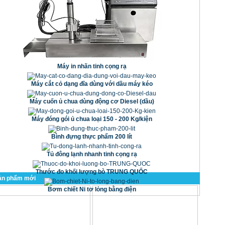
Máy in nhãn tinh cọng rạ
Máy cắt cỏ dạng đĩa dùng với dầu máy kéo
Máy cuốn ủ chua dùng động cơ Diesel (dầu)
Máy đóng gói ủ chua loại 150 - 200 Kg/kiện
Bình đựng thực phẩm 200 lít
Tủ đông lạnh nhanh tinh cọng rạ
Thước đo khối lượng bò TRUNG QUỐC
ản phẩm mới
Bơm chiết Ni tơ lỏng bằng điện