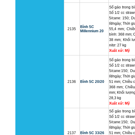
Số gáo trong bì
Số 1/2 cc straw
5/cane: 150;
Du
lít/ngày; Thời g
Bình SC
2135
55,4 mm; Chiề
Millennium 20
bình: 368 mm; 
38 mm; Khối lư
nitơ: 27 kg
Xuất xứ: Mỹ
Số gáo trong bì
Số 1/2 cc straw
5/cane:150; Du
lít/ngày; Thời g
2136
Bình SC 20/20
51 mm; Chiều c
368 mm; Chiều
mm; Khối lượng 
28,3 kg
Xuất xứ: Mỹ
Số gáo trong bì
Số 1/2 cc straw
5/cane:150; D
lít/ngày; Thời g
2137
Bình SC 33/26
51 mm; Chiều c