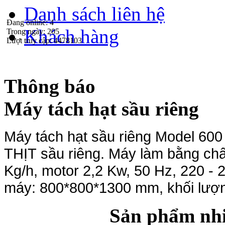
Danh sách liên hệ
Đang online:
4
Khách hàng
Trong ngày:
205
Lượt truy cập:
4478103
Thông báo
Máy tách hạt sầu riêng
Máy tách hạt sầu riêng Model 600
THỊT sầu riêng. Máy làm bằng chấ
Kg/h, motor 2,2 Kw, 50 Hz, 220 - 
máy: 800*800*1300 mm, khối lượ
Sản phẩm nhi