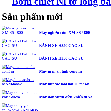
Bơm chiết Ni tơ lỏng b
Sản phẩm mới
Máy nghiền rơm XM-SSJ-800
BÁNH XE H350 CAO SU
BÁNH XE H350 CAO SU
Máy in nhãn tinh cọng rạ
Máy hút các loại hạt 20 tâns/h
Máy dọn vườn điều khiển từ xa