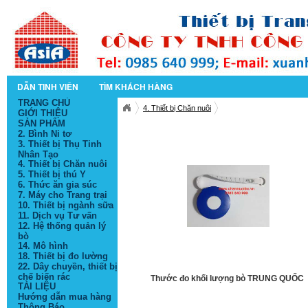
DẪN TINH VIÊN
TÌM KHÁCH HÀNG
TRANG CHỦ
4. Thiết bị Chăn nuôi
GIỚI THIỆU
SẢN PHẨM
2. Bình Ni tơ
3. Thiết bị Thụ Tinh
Nhân Tạo
4. Thiết bị Chăn nuôi
5. Thiết bị thú Y
6. Thức ăn gia súc
7. Máy cho Trang trại
10. Thiết bị ngành sữa
11. Dịch vụ Tư vấn
12. Hệ thống quản lý
bò
14. Mô hình
18. Thiết bị đo lường
22. Dây chuyền, thiết bị
chế biến rác
Thước đo khối lượng bò TRUNG QUỐC
TÀI LIỆU
Hướng dẫn mua hàng
Thông Báo