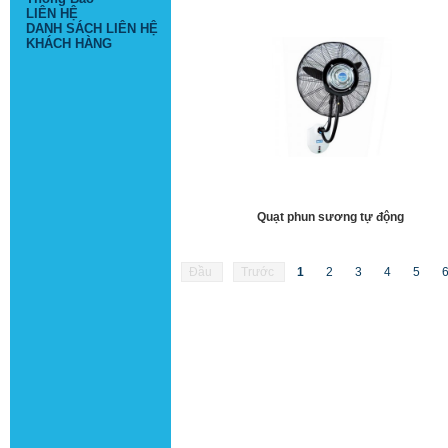
LIÊN HỆ
DANH SÁCH LIÊN HỆ
KHÁCH HÀNG
Quạt phun sương tự động
Đầu
Trước
1
2
3
4
5