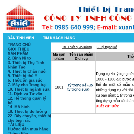
DẪN TINH VIÊN
TÌM KHÁCH HÀNG
TRANG CHỦ
18. Thiết bị đo lường
6. Tỷ trọng kế
GIỚI THIỆU
SẢN PHẨM
Mã sản
Tên sản phẩm
Thô
2. Bình Ni tơ
phẩm
Dịch vụ
3. Thiết bị Thụ Tinh
Nhân Tạo
4. Thiết bị Chăn nuôi
Dụng cụ đo tỷ trọng sữa
5. Thiết bị thú Y
1000 - 1100 g/l; bước đ
6. Thức ăn gia súc
7. Máy cho Trang trại
thể đo một số mẫu 
Tỷ trọng kế (đo
1861
10. Thiết bị ngành sữa
tỷ trọng sữa)
những dụng cụ với dải
11. Dịch vụ Tư vấn
cụ bao gồm: 1 tỷ trọng 
12. Hệ thống quản lý
ống đựng mẫu có chân đ
bò
Xuất xứ: Đức
14. Mô hình
18. Thiết bị đo lường
22. Dây chuyền, thiết bị
chế biến rác
TÀI LIỆU
Hướng dẫn mua hàng
Thông Báo