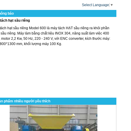
Select Language
▼
hông báo
tách hạt sầu riêng
tách hạt sầu riêng Model 600 là máy tách HẠT sầu riêng ra khỏi phần
 sầu riêng. Máy làm bằng chất liệu INOX 304, năng suất làm việc 400
 motor 2,2 Kw, 50 Hz, 220 - 240 V, với ENC converter, kích thước máy:
800*1300 mm, khối lượng máy 100 Kg.
n phẩm nhiều người yêu thích