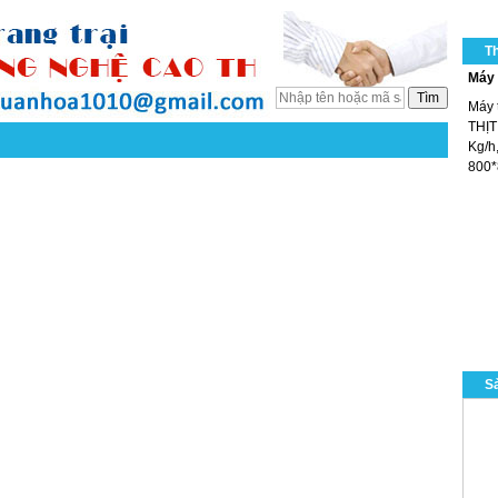
T
Máy 
Máy 
THỊT
Kg/h,
800*
Sả