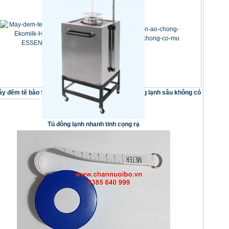
y đếm tế bào Soma Ekomilk
Bộ quần áo chống lạnh sâu không có
Horizon ESSENTIAL
mũ
Tủ đông lạnh nhanh tinh cọng rạ