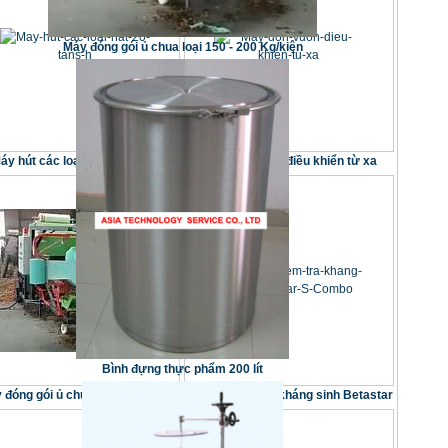
Máy đóng gói ủ chua loại 150 - 200 Kg/kiện
áy hút các loại hạt 20 tâns/h
Máy dọn vườn điều khiển từ xa
Bình đựng thực phẩm 200 lít
 đóng gói ủ chua loại 150 - 200
Thiết bị kiểm tra kháng sinh Betastar
Kg/kiện
S Combo