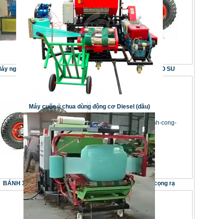
áy nghiền rơm XM-SSJ-800
BÁNH XE H350 CAO SU
Máy cuốn ủ chua dùng động cơ Diesel (dầu)
BÁNH XE H350 CAO SU
Máy in nhãn tinh cọng rạ