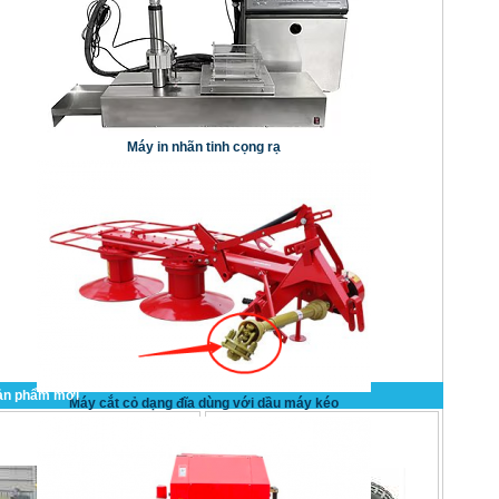
Máy in nhãn tinh cọng rạ
ản phẩm mới
Máy cắt cỏ dạng đĩa dùng với dầu máy kéo