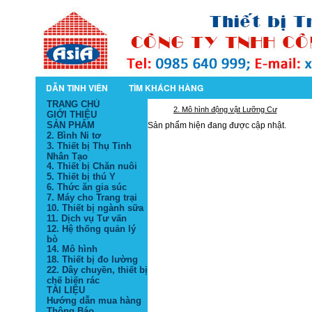
DẪN TINH VIÊN
TÌM KHÁCH HÀNG
TRANG CHỦ
2. Mô hình động vật Lưỡng Cư
GIỚI THIỆU
SẢN PHẨM
Sản phẩm hiện đang được cập nhật.
2. Bình Ni tơ
3. Thiết bị Thụ Tinh
Nhân Tạo
4. Thiết bị Chăn nuôi
5. Thiết bị thú Y
6. Thức ăn gia súc
7. Máy cho Trang trại
10. Thiết bị ngành sữa
11. Dịch vụ Tư vấn
12. Hệ thống quản lý
bò
14. Mô hình
18. Thiết bị đo lường
22. Dây chuyền, thiết bị
chế biến rác
TÀI LIỆU
Hướng dẫn mua hàng
Thông Báo