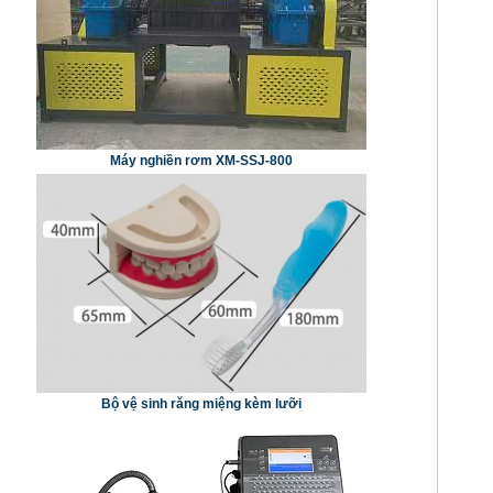
Máy nghiền rơm XM-SSJ-800
Bộ vệ sinh răng miệng kèm lưỡi