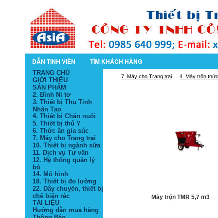
DẪN TINH VIÊN
TÌM KHÁCH HÀNG
TRANG CHỦ
7. Máy cho Trang trại
4. Máy trộn thứ
GIỚI THIỆU
SẢN PHẨM
2. Bình Ni tơ
3. Thiết bị Thụ Tinh
Nhân Tạo
4. Thiết bị Chăn nuôi
5. Thiết bị thú Y
6. Thức ăn gia súc
7. Máy cho Trang trại
10. Thiết bị ngành sữa
11. Dịch vụ Tư vấn
12. Hệ thống quản lý
bò
14. Mô hình
18. Thiết bị đo lường
22. Dây chuyền, thiết bị
chế biến rác
Máy trộn TMR 5,7 m3
TÀI LIỆU
Hướng dẫn mua hàng
Thông Báo