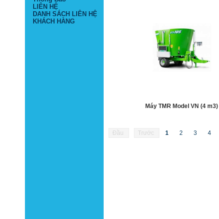
LIÊN HỆ
DANH SÁCH LIÊN HỆ
KHÁCH HÀNG
Máy TMR Model VN (4 m3)
Đầu
Trước
1
2
3
4