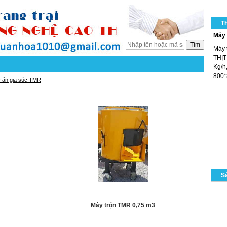
T
Máy 
Máy 
THỊT
Kg/h,
800*
c ăn gia súc TMR
Sả
Máy trộn TMR 0,75 m3