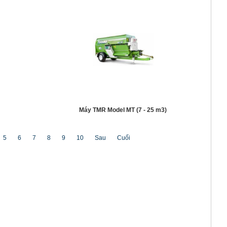
Máy TMR Model MT (7 - 25 m3)
5
6
7
8
9
10
Sau
Cuối