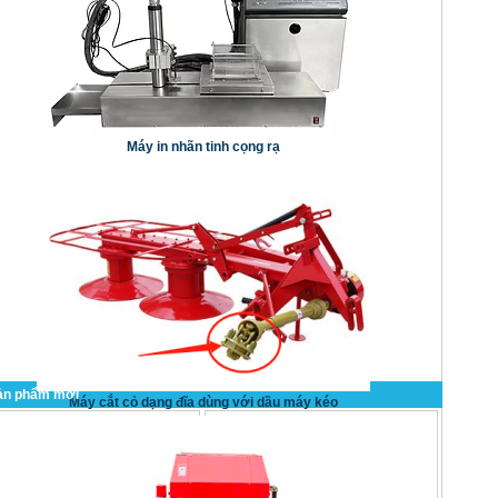
Máy in nhãn tinh cọng rạ
ản phẩm mới
Máy cắt cỏ dạng đĩa dùng với dầu máy kéo