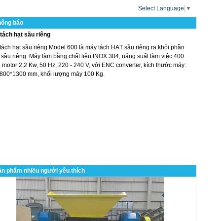
Select Language
▼
hông báo
tách hạt sầu riêng
tách hạt sầu riêng Model 600 là máy tách HẠT sầu riêng ra khỏi phần
 sầu riêng. Máy làm bằng chất liệu INOX 304, năng suất làm việc 400
 motor 2,2 Kw, 50 Hz, 220 - 240 V, với ENC converter, kích thước máy:
800*1300 mm, khối lượng máy 100 Kg.
n phẩm nhiều người yêu thích