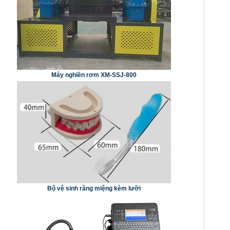
Máy nghiền rơm XM-SSJ-800
Bộ vệ sinh răng miệng kèm lưỡi