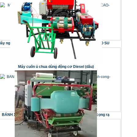
áy nghiền rơm XM-SSJ-800
BÁNH XE H350 CAO SU
Máy cuốn ủ chua dùng động cơ Diesel (dầu)
BÁNH XE H350 CAO SU
Máy in nhãn tinh cọng rạ