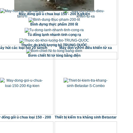
Máy đóng gói ủ chua loại 150 - 200 Kg/kiện
Bình đựng thực phẩm 200 lít
Tủ đông lạnh nhanh tinh cọng rạ
Thước đo khối lượng bò TRUNG QUỐC
áy hút các loại hạt 20 tâns/h
Máy dọn vườn điều khiển từ xa
Bơm chiết Ni tơ lỏng bằng điện
 đóng gói ủ chua loại 150 - 200
Thiết bị kiểm tra kháng sinh Betastar
Kg/kiện
S Combo