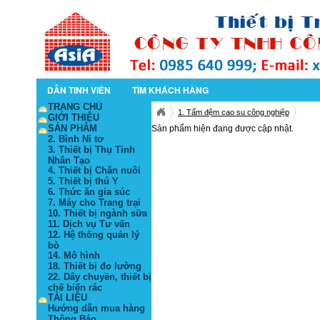
DẪN TINH VIÊN
TÌM KHÁCH HÀNG
TRANG CHỦ
1. Tấm đệm cao su công nghiệp
GIỚI THIỆU
SẢN PHẨM
Sản phẩm hiện đang được cập nhật.
2. Bình Ni tơ
3. Thiết bị Thụ Tinh
Nhân Tạo
4. Thiết bị Chăn nuôi
5. Thiết bị thú Y
6. Thức ăn gia súc
7. Máy cho Trang trại
10. Thiết bị ngành sữa
11. Dịch vụ Tư vấn
12. Hệ thống quản lý
bò
14. Mô hình
18. Thiết bị đo lường
22. Dây chuyền, thiết bị
chế biến rác
TÀI LIỆU
Hướng dẫn mua hàng
Thông Báo