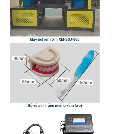
Máy nghiền rơm XM-SSJ-800
Bộ vệ sinh răng miệng kèm lưỡi