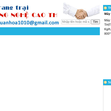
T
Máy 
Máy 
THỊT
Kg/h,
800*
Sả