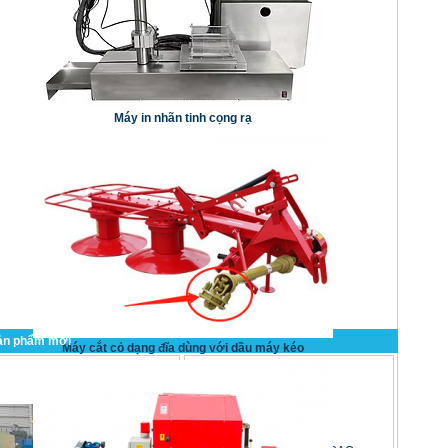
Máy in nhãn tinh cọng rạ
ản phẩm mới
Máy cắt cỏ dạng đĩa dùng với dầu máy kéo