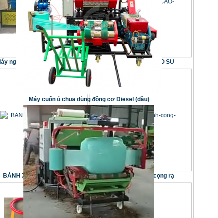
áy nghiền rơm XM-SSJ-800
BÁNH XE H350 CAO SU
Máy cuốn ủ chua dùng động cơ Diesel (dầu)
BÁNH XE H350 CAO SU
Máy in nhãn tinh cọng rạ