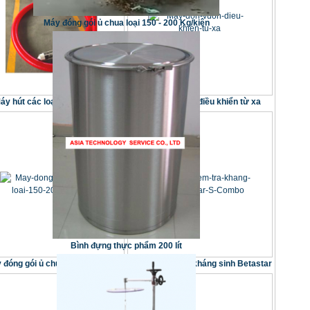
Máy đóng gói ủ chua loại 150 - 200 Kg/kiện
áy hút các loại hạt 20 tâns/h
Máy dọn vườn điều khiển từ xa
Bình đựng thực phẩm 200 lít
 đóng gói ủ chua loại 150 - 200
Thiết bị kiểm tra kháng sinh Betastar
Kg/kiện
S Combo