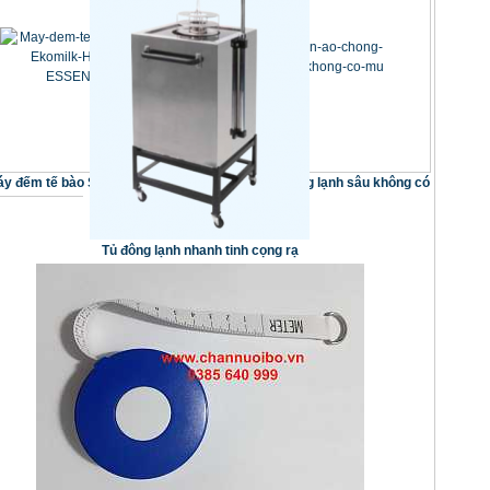
y đếm tế bào Soma Ekomilk
Bộ quần áo chống lạnh sâu không có
Horizon ESSENTIAL
mũ
Tủ đông lạnh nhanh tinh cọng rạ