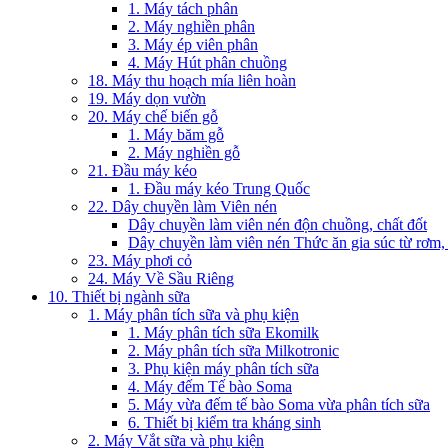
1. Máy tách phân
2. Máy nghiền phân
3. Máy ép viên phân
4. Máy Hút phân chuồng
18. Máy thu hoạch mía liên hoàn
19. Máy dọn vườn
20. Máy chế biến gỗ
1. Máy băm gỗ
2. Máy nghiền gỗ
21. Đầu máy kéo
1. Đầu máy kéo Trung Quốc
22. Dây chuyền làm Viên nén
Dây chuyền làm viên nén độn chuồng, chất đốt
Dây chuyền làm viên nén Thức ăn gia súc từ rơm, 
23. Máy phơi cỏ
24. Máy Về Sầu Riêng
10. Thiết bị ngành sữa
1. Máy phân tích sữa và phụ kiện
1. Máy phân tích sữa Ekomilk
2. Máy phân tích sữa Milkotronic
3. Phụ kiện máy phân tích sữa
4. Máy đếm Tế bào Soma
5. Máy vừa đếm tế bào Soma vừa phân tích sữa
6. Thiết bị kiểm tra kháng sinh
2. Máy Vắt sữa và phụ kiện