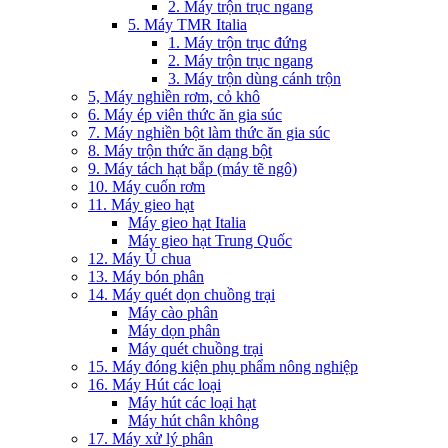
2. Máy trộn trục ngang
5. Máy TMR Italia
1. Máy trộn trục đứng
2. Máy trộn trục ngang
3. Máy trộn dùng cánh trộn
5, Máy nghiền rơm, cỏ khô
6. Máy ép viên thức ăn gia súc
7. Máy nghiền bột làm thức ăn gia súc
8. Máy trộn thức ăn dạng bột
9. Máy tách hạt bắp (máy tẽ ngô)
10. Máy cuốn rơm
11. Máy gieo hạt
Máy gieo hạt Italia
Máy gieo hạt Trung Quốc
12. Máy Ủ chua
13. Máy bón phân
14. Máy quét dọn chuồng trại
Máy cào phân
Máy dọn phân
Máy quét chuồng trại
15. Máy đóng kiện phụ phẩm nông nghiệp
16. Máy Hút các loại
Máy hút các loại hạt
Máy hút chân không
17. Máy xử lý phân