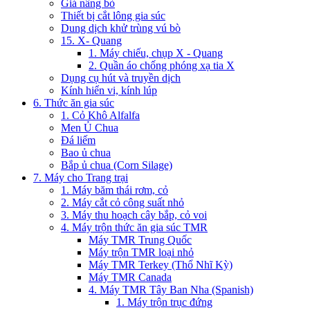
Giá nâng bò
Thiết bị cắt lông gia súc
Dung dịch khử trùng vú bò
15. X- Quang
1. Máy chiếu, chụp X - Quang
2. Quần áo chống phóng xạ tia X
Dụng cụ hút và truyền dịch
Kính hiển vi, kính lúp
6. Thức ăn gia súc
1. Cỏ Khô Alfalfa
Men Ủ Chua
Đá liếm
Bao ủ chua
Bắp ủ chua (Corn Silage)
7. Máy cho Trang trại
1. Máy băm thái rơm, cỏ
2. Máy cắt cỏ công suất nhỏ
3. Máy thu hoạch cây bắp, cỏ voi
4. Máy trộn thức ăn gia súc TMR
Máy TMR Trung Quốc
Máy trộn TMR loại nhỏ
Máy TMR Terkey (Thổ Nhĩ Kỳ)
Máy TMR Canada
4. Máy TMR Tây Ban Nha (Spanish)
1. Máy trộn trục đứng