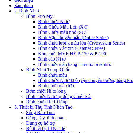
Giới thiệu
Sản phẩm
2. Bình Ni tơ
Bình Nitơ Mỹ
Bình Chứa Ni tơ
Bình Chứa Mẫu Lớn (XC)
Bình Chứa mẫu nhỏ (SC)
Bình Vận chuyển mẫu (Doble Series)
Bình chứa lượng mẫu lớn (Cryosystem Series)
Bình chứa Vắc xin (Cabinet Series)
Kho chứa MVE HE P-150 & P-190
Bình cấp Ni tơ
Bình chứa mẫu hãng Thermo Scientific
Bình Ni tơ Trung Quốc
Bình chứa mẫu
Bình Chứa Ni tơ khô (vận chuyển đường hàng kh
Bình chứa mẫu lớn
Bơm chiết Ni tơ lỏng
Bình chứa Ni tơ tự động Chiết Rót
Bình chứa Hê Li lỏng
3. Thiết bị Thụ Tinh Nhân Tạo
Súng Bắn Tinh
Găng Tay, tinh quản
Dụng cụ hỗ trợ
Bộ thiết bị TTNT dê