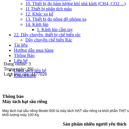
10. Thiết bị đo hàm lượng khí nhà kính (CH4, CO2 ...)
11 Thiết bị phân tích máu
12. Khúc xạ kế
13. Thiết bị đo nồng độ phóng xạ
14. Kính lúp
1. Kính lúp cầm tay
22. Dây chuyền, thiết bị chế biến rác
Dây chuyền chế biến Rác
Tài liệu
Hướng dẫn mua hàng
Thông Báo
Liên hệ
Đang online:
3
Trong ngày:
291
Danh sách liên hệ
Lượt truy cập:
4477026
Khách hàng
Thông báo
Máy tách hạt sầu riêng
Máy tách hạt sầu riêng Model 600 là máy tách HẠT sầu riêng ra khỏi phần THỊT s
khối lượng máy 100 Kg.
Sản phẩm nhiều người yêu thích