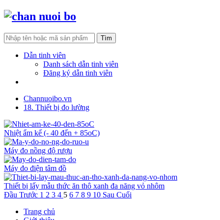
Dẫn tinh viên
Danh sách dẫn tinh viên
Đăng ký dẫn tinh viên
Tìm khách hàng
Channuoibo.vn
18. Thiết bị đo lường
Nhiệt ẩm kế (- 40 đến + 85oC)
Máy đo nồng độ rượu
Máy đo điện tâm đồ
Thiết bị lấy mẫu thức ăn thô xanh đa năng vỏ nhôm
Đầu
Trước
1
2
3
4
5
6
7
8
9
10
Sau
Cuối
Trang chủ