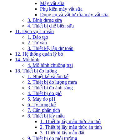
Máy vắt sữa
Phụ kiện máy vắt sữa
Dụng cụ và vật tư rửa máy vắt sữa
3. Bình đựng sữa
4. Thiết bị chế biến sữa
11. Dịch vụ Tư vấn
1. Đào tạo
2. Tư vấn
3. Thiết kế, lập dự toán
12. Hệ thống quản lý bò
14. Mô hình
4. Mô hình chuồng trại
18. Thiết bị đo lường
1. Nhiệt kế và ẩm kế
2. Thiết bị đo lượng mưa
3. Thiết bị đo ánh sáng
4. Thiết bị đo gió
5. Máy đo pH
6. Tỷ trọng kế
7. Cân phân tích
8. Thiết bị lấy mẫu
1. Thiết bị lấy mẫu thức ăn thô
2. Thiết bị lấy mẫu thức ăn tinh
3. Thiết bị lấy mẫu đất
9. Thiết bị đo môi trường