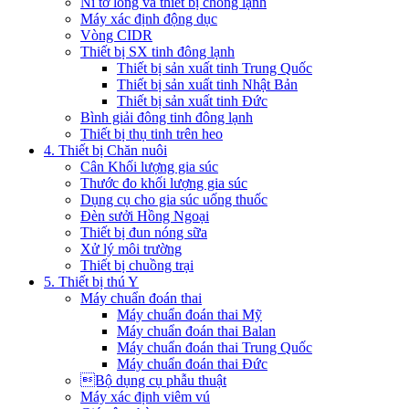
Ni tơ lỏng và thiết bị chống lạnh
Máy xác định động dục
Vòng CIDR
Thiết bị SX tinh đông lạnh
Thiết bị sản xuất tinh Trung Quốc
Thiết bị sản xuất tinh Nhật Bản
Thiết bị sản xuất tinh Đức
Bình giải đông tinh đông lạnh
Thiết bị thụ tinh trên heo
4. Thiết bị Chăn nuôi
Cân Khối lượng gia súc
Thước đo khối lượng gia súc
Dụng cụ cho gia súc uống thuốc
Đèn sưởi Hồng Ngoại
Thiết bị đun nóng sữa
Xử lý môi trường
Thiết bị chuồng trại
5. Thiết bị thú Y
Máy chuẩn đoán thai
Máy chuẩn đoán thai Mỹ
Máy chuẩn đoán thai Balan
Máy chuẩn đoán thai Trung Quốc
Máy chuẩn đoán thai Đức
Bộ dụng cụ phẫu thuật
Máy xác định viêm vú