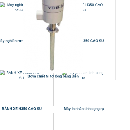
áy nghiền rơm XM-SSJ-800
BÁNH XE H350 CAO SU
Bơm chiết Ni tơ lỏng bằng điện
BÁNH XE H350 CAO SU
Máy in nhãn tinh cọng rạ