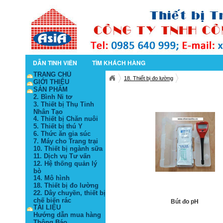
DẪN TINH VIÊN
TÌM KHÁCH HÀNG
TRANG CHỦ
18. Thiết bị đo lường
GIỚI THIỆU
SẢN PHẨM
2. Bình Ni tơ
3. Thiết bị Thụ Tinh
Nhân Tạo
4. Thiết bị Chăn nuôi
5. Thiết bị thú Y
6. Thức ăn gia súc
7. Máy cho Trang trại
10. Thiết bị ngành sữa
11. Dịch vụ Tư vấn
12. Hệ thống quản lý
bò
14. Mô hình
18. Thiết bị đo lường
22. Dây chuyền, thiết bị
chế biến rác
Bút đo pH
TÀI LIỆU
Hướng dẫn mua hàng
Thông Báo