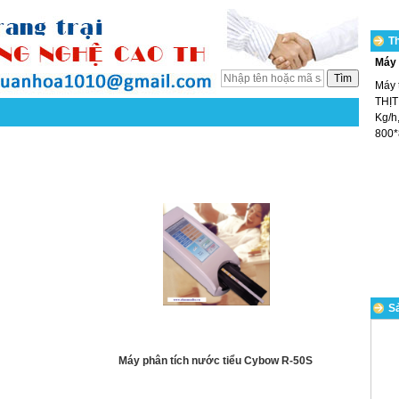
T
Máy 
Máy 
THỊT
Kg/h,
800*
Sả
Máy phân tích nước tiểu Cybow R-50S