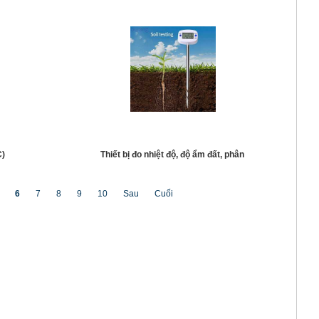
C)
Thiết bị đo nhiệt độ, độ ẩm đất, phân
5
6
7
8
9
10
Sau
Cuối