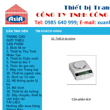
DẪN TINH VIÊN
TÌM KHÁCH HÀNG
TRANG CHỦ
18. Thiết bị đo lường
GIỚI THIỆU
SẢN PHẨM
2. Bình Ni tơ
3. Thiết bị Thụ Tinh
Nhân Tạo
4. Thiết bị Chăn nuôi
5. Thiết bị thú Y
6. Thức ăn gia súc
7. Máy cho Trang trại
10. Thiết bị ngành sữa
11. Dịch vụ Tư vấn
12. Hệ thống quản lý
bò
14. Mô hình
18. Thiết bị đo lường
22. Dây chuyền, thiết bị
chế biến rác
Cân phân tích
TÀI LIỆU
Hướng dẫn mua hàng
Thông Báo