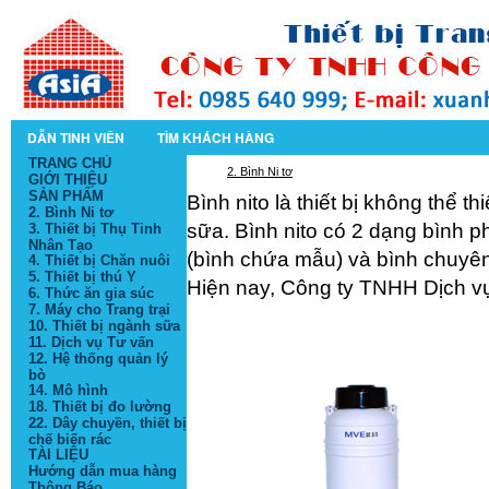
DẪN TINH VIÊN
TÌM KHÁCH HÀNG
TRANG CHỦ
2. Bình Ni tơ
GIỚI THIỆU
SẢN PHẨM
Bình nito là thiết bị không thể th
2. Bình Ni tơ
sữa. Bình nito có 2 dạng bình p
3. Thiết bị Thụ Tinh
Nhân Tạo
(bình chứa mẫu) và bình chuyên 
4. Thiết bị Chăn nuôi
5. Thiết bị thú Y
Hiện nay, Công ty TNHH Dịch 
6. Thức ăn gia súc
7. Máy cho Trang trại
10. Thiết bị ngành sữa
11. Dịch vụ Tư vấn
12. Hệ thống quản lý
bò
14. Mô hình
18. Thiết bị đo lường
22. Dây chuyền, thiết bị
chế biến rác
TÀI LIỆU
Hướng dẫn mua hàng
Thông Báo