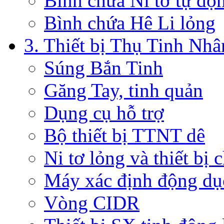
Bình chứa Ni tơ tự độ
Bình chứa Hê Li lỏng
3. Thiết bị Thụ Tinh Nh
Súng Bắn Tinh
Găng Tay, tinh quản
Dụng cụ hỗ trợ
Bộ thiết bị TTNT dê
Ni tơ lỏng và thiết bị 
Máy xác định động dụ
Vòng CIDR