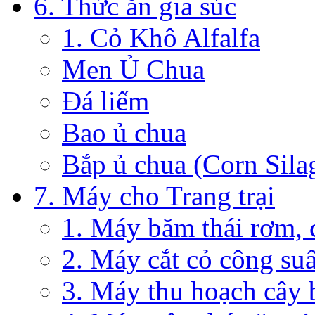
6. Thức ăn gia súc
1. Cỏ Khô Alfalfa
Men Ủ Chua
Đá liếm
Bao ủ chua
Bắp ủ chua (Corn Sila
7. Máy cho Trang trại
1. Máy băm thái rơm, 
2. Máy cắt cỏ công su
3. Máy thu hoạch cây 