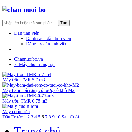
Dẫn tinh viên
Danh sách dẫn tinh viên
Đăng ký dẫn tinh viên
Tìm khách hàng
Channuoibo.vn
7. Máy cho Trang trại
Máy trộn TMR 5,7 m3
Máy băm thái rơm, cỏ tươi, cỏ khô M2
Máy trộn TMR 0,75 m3
Máy cuốn rơm
Đầu
Trước
1
2
3
4
5
6
7
8
9
10
Sau
Cuối
Trang chủ