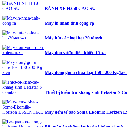
BÁNH XE H350 CAO SU
Máy in nhãn tinh cọng rạ
Máy hút các loại hạt 20 tâns/h
Máy dọn vườn điều khiển từ xa
Máy đóng gói ủ chua loại 150 - 200 Kg/kiệ
Thiết bị kiểm tra kháng sinh Betastar S 
Máy đếm tế bào Soma Ekomilk Horizon
Bộ quần áo chống lạnh sâu không có mũ