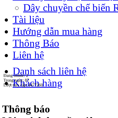
Dây chuyền chế biến 
Tài liệu
Hướng dẫn mua hàng
Thông Báo
Liên hệ
Danh sách liên hệ
Đang online:
2
Khách hàng
Trong ngày:
87
Lượt truy cập:
4477260
Thông báo