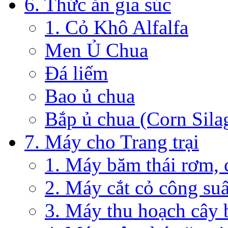
6. Thức ăn gia súc
1. Cỏ Khô Alfalfa
Men Ủ Chua
Đá liếm
Bao ủ chua
Bắp ủ chua (Corn Sila
7. Máy cho Trang trại
1. Máy băm thái rơm, 
2. Máy cắt cỏ công su
3. Máy thu hoạch cây 