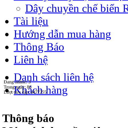
Dây chuyền chế biến 
Tài liệu
Hướng dẫn mua hàng
Thông Báo
Liên hệ
Danh sách liên hệ
Đang online:
3
Khách hàng
Trong ngày:
86
Lượt truy cập:
4477255
Thông báo