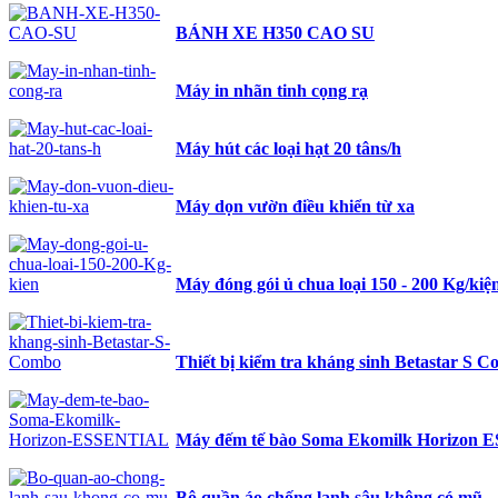
BÁNH XE H350 CAO SU
Máy in nhãn tinh cọng rạ
Máy hút các loại hạt 20 tâns/h
Máy dọn vườn điều khiển từ xa
Máy đóng gói ủ chua loại 150 - 200 Kg/kiệ
Thiết bị kiểm tra kháng sinh Betastar S 
Máy đếm tế bào Soma Ekomilk Horizon
Bộ quần áo chống lạnh sâu không có mũ