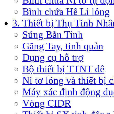
Bình chứa Ni tơ tự độ
Bình chứa Hê Li lỏng
3. Thiết bị Thụ Tinh Nh
Súng Bắn Tinh
Găng Tay, tinh quản
Dụng cụ hỗ trợ
Bộ thiết bị TTNT dê
Ni tơ lỏng và thiết bị 
Máy xác định động dụ
Vòng CIDR