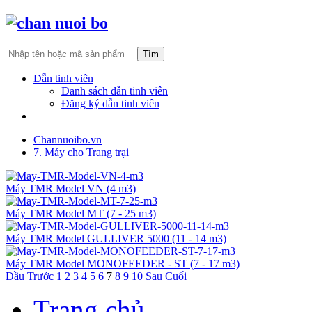
Dẫn tinh viên
Danh sách dẫn tinh viên
Đăng ký dẫn tinh viên
Tìm khách hàng
Channuoibo.vn
7. Máy cho Trang trại
Máy TMR Model VN (4 m3)
Máy TMR Model MT (7 - 25 m3)
Máy TMR Model GULLIVER 5000 (11 - 14 m3)
Máy TMR Model MONOFEEDER - ST (7 - 17 m3)
Đầu
Trước
1
2
3
4
5
6
7
8
9
10
Sau
Cuối
Trang chủ