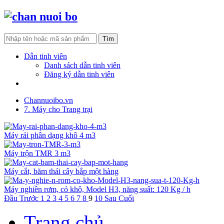
Dẫn tinh viên
Danh sách dẫn tinh viên
Đăng ký dẫn tinh viên
Tìm khách hàng
Channuoibo.vn
7. Máy cho Trang trại
Máy rải phân dạng khô 4 m3
Máy trộn TMR 3 m3
Máy cắt, băm thái cây bắp một hàng
Máy nghiền rơm, cỏ khô, Model H3, năng suất: 120 Kg / h
Đầu
Trước
1
2
3
4
5
6
7
8
9
10
Sau
Cuối
Trang chủ