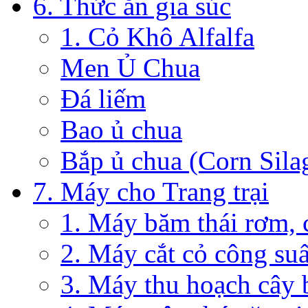
6. Thức ăn gia súc
1. Cỏ Khô Alfalfa
Men Ủ Chua
Đá liếm
Bao ủ chua
Bắp ủ chua (Corn Sila
7. Máy cho Trang trại
1. Máy băm thái rơm, 
2. Máy cắt cỏ công su
3. Máy thu hoạch cây 