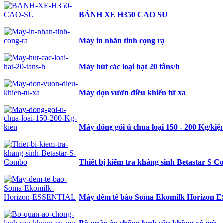
BÁNH XE H350 CAO SU
Máy in nhãn tinh cọng rạ
Máy hút các loại hạt 20 tâns/h
Máy dọn vườn điều khiển từ xa
Máy đóng gói ủ chua loại 150 - 200 Kg/kiệ
Thiết bị kiểm tra kháng sinh Betastar S 
Máy đếm tế bào Soma Ekomilk Horizon
Bộ quần áo chống lạnh sâu không có mũ