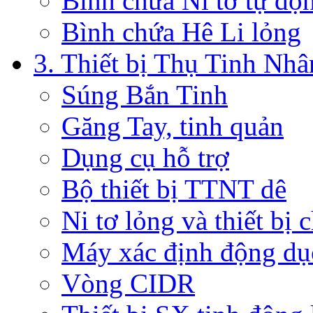
Bình chứa Ni tơ tự độ
Bình chứa Hê Li lỏng
3. Thiết bị Thụ Tinh Nh
Súng Bắn Tinh
Găng Tay, tinh quản
Dụng cụ hỗ trợ
Bộ thiết bị TTNT dê
Ni tơ lỏng và thiết bị 
Máy xác định động dụ
Vòng CIDR